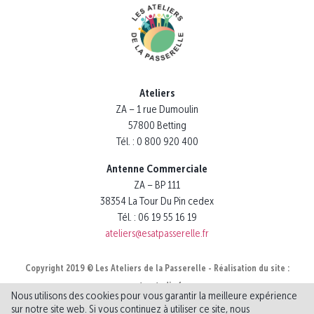
Ateliers
ZA – 1 rue Dumoulin
57800 Betting
Tél. : 0 800 920 400
Antenne Commerciale
ZA – BP 111
38354 La Tour Du Pin cedex
Tél. : 06 19 55 16 19
ateliers@esatpasserelle.fr
Copyright 2019 © Les Ateliers de la Passerelle - Réalisation du site :
notrestudio.fr
Nous utilisons des cookies pour vous garantir la meilleure expérience
Mentions légales
Politique de confidentialité
sur notre site web. Si vous continuez à utiliser ce site, nous