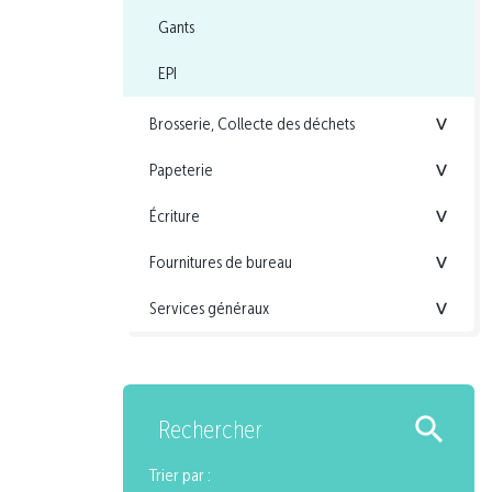
Gants
EPI
Brosserie, Collecte des déchets
<
Papeterie
<
Écriture
<
Fournitures de bureau
<
Services généraux
<
Rechercher
Trier par :