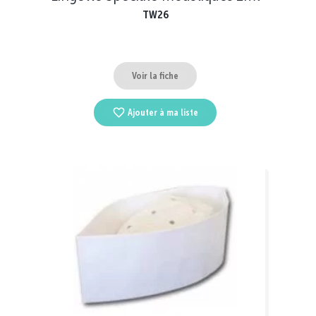
TW26
Voir la fiche
Ajouter à ma liste