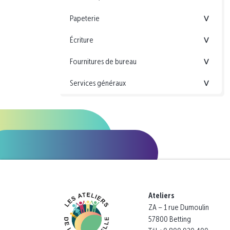
Papeterie
<
Écriture
<
Fournitures de bureau
<
Services généraux
<
Ateliers
ZA – 1 rue Dumoulin
57800 Betting