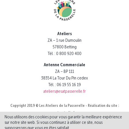
Ateliers
ZA – 1 rue Dumoulin
57800 Betting
Tél. : 0 800 920 400
Antenne Commerciale
ZA – BP 111
38354 La Tour Du Pin cedex
Tél. : 06 19 55 16 19
ateliers@esatpasserelle.fr
Copyright 2019 © Les Ateliers de la Passerelle - Réalisation du site :
notrestudio.fr
Nous utilisons des cookies pour vous garantir la meilleure expérience
Mentions légales
Politique de confidentialité
sur notre site web. Si vous continuez à utiliser ce site, nous
supposerons que vous en êtes satisfait.